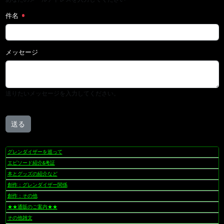
件名
メッセージ
送りたいメッセージを入力してください。
送る
グレンダイザーを巡って
ナ
ビ
エピソード紹介&考証
ゲ
本とグッズの紹介など
ー
創作：グレンダイザー関係
シ
創作：その他
ョ
★★通販のご案内★★
ン
その他雑文