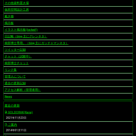
その他資料置き場
仮想空間設計工房
戴き物
掲示板
イラスト掲示板(locked!)
日記帳（blog 主にグレンネタ）
南部博士専用。（blog 主にガッチャマンネタ）
ツイッター記録
チャット（試験中）
南部博士チャット
リンク集
管理人について
過去の更新記録
アクセス解析（管理者用）
News
最近の更新
GOLDORAK(Kana)
2021年11月23日
ご案内
2014年01月11日