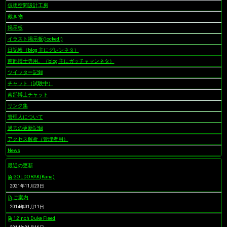
仮想空間設計工房
戴き物
掲示板
イラスト掲示板(locked!)
日記帳（blog 主にグレンネタ）
南部博士専用。（blog 主にガッチャマンネタ）
ツイッター記録
チャット（試験中）
南部博士チャット
リンク集
管理人について
過去の更新記録
アクセス解析（管理者用）
News
最近の更新
GOLDORAK(Kana)
2021年11月23日
ご案内
2014年01月11日
12inch Duke Fleed