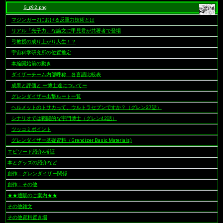
ン
G_p92.png
マジンガーZにおける反重力技術とは
リアル「光子力」な論文に甲児君が共著者で登場
弓教授の成り上がり人生！？
宇宙科学研究所の位置推定
本編開始前の動き
ダイザーチーム内部呼称 各言語比較表
成果と評価と ー博士達についてー
グレンダイザー出撃ルート一覧
ヘルメットのトサカって、ウルトラセブンですか？（グレン27話）
シナリオでは戦闘的な宇門博士（グレン42話）
ツッコミポイント
グレンダイザー基礎資料（Grendizer Basic Materials)
エピソード紹介&考証
本とグッズの紹介など
創作：グレンダイザー関係
創作：その他
★★通販のご案内★★
その他雑文
その他資料置き場