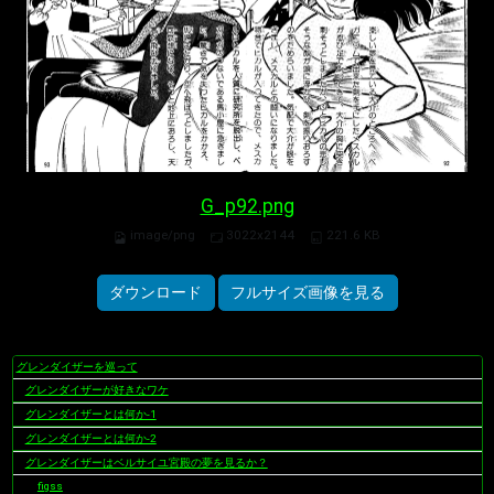
G_p92.png
image/png
3022x2144
221.6 KB
ダウンロード
フルサイズ画像を見る
グレンダイザーを巡って
ナ
グレンダイザーが好きなワケ
ビ
ゲ
グレンダイザーとは何か-1
ー
グレンダイザーとは何か-2
シ
グレンダイザーはベルサイユ宮殿の夢を見るか？
ョ
figss