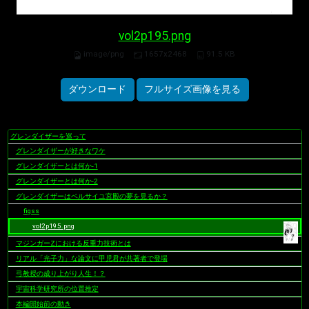
vol2p195.png
image/png
1657x2468
91.5 KB
ダウンロード
フルサイズ画像を見る
グレンダイザーを巡って
ナ
グレンダイザーが好きなワケ
ビ
ゲ
グレンダイザーとは何か-1
ー
グレンダイザーとは何か-2
シ
グレンダイザーはベルサイユ宮殿の夢を見るか？
ョ
figss
ン
vol2p195.png
マジンガーZにおける反重力技術とは
リアル「光子力」な論文に甲児君が共著者で登場
弓教授の成り上がり人生！？
宇宙科学研究所の位置推定
本編開始前の動き