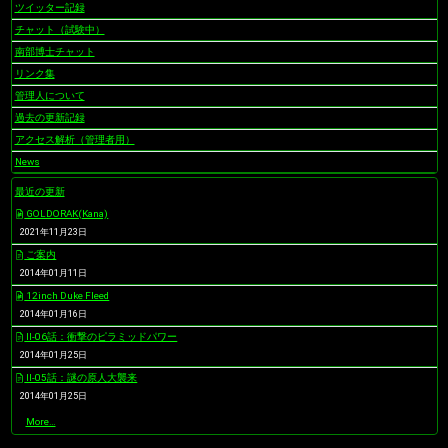
ツイッター記録
チャット（試験中）
南部博士チャット
リンク集
管理人について
過去の更新記録
アクセス解析（管理者用）
News
最近の更新
GOLDORAK(Kana)
2021年11月23日
ご案内
2014年01月11日
12inch Duke Fleed
2014年01月16日
II-06話：衝撃のピラミッドパワー
2014年01月25日
II-05話：謎の原人大襲来
2014年01月25日
最
More…
近
の