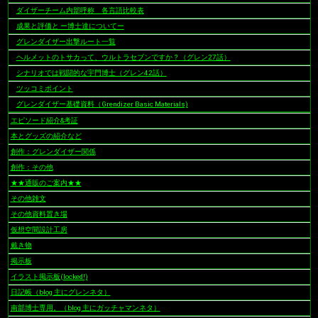
ダイザーチーム内部呼称 各言語比較表
成果と評価と ー博士達についてー
グレンダイザー出撃ルート一覧
ヘルメットのトサカって、ウルトラセブンですか？（グレン27話）
シナリオでは戦闘的な宇門博士（グレン42話）
ツッコミポイント
グレンダイザー基礎資料（Grendizer Basic Materials)
エピソード紹介&考証
本とグッズの紹介など
創作：グレンダイザー関係
創作：その他
★★通販のご案内★★
その他雑文
その他資料置き場
仮想空間設計工房
戴き物
掲示板
イラスト掲示板(locked!)
日記帳（blog 主にグレンネタ）
南部博士専用。（blog 主にガッチャマンネタ）