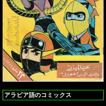
アラビア語のコミックス