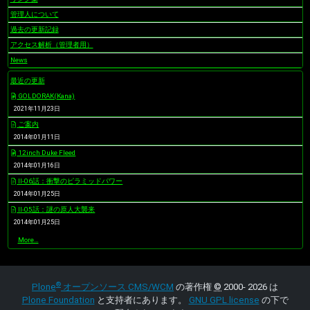
管理人について
過去の更新記録
アクセス解析（管理者用）
News
最近の更新
GOLDORAK(Kana)
2021年11月23日
ご案内
2014年01月11日
12inch Duke Fleed
2014年01月16日
II-06話：衝撃のピラミッドパワー
2014年01月25日
II-05話：謎の原人大襲来
2014年01月25日
最
More…
近
の
更
新
®
-
Plone
オープンソース CMS/WCM
の著作権
©
2000- 2026 は
Plone Foundation
と支持者にあります。
GNU GPL license
の下で