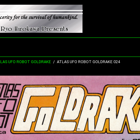
LAS UFO ROBOT GOLDRAKE
ATLAS UFO ROBOT GOLDRAKE 024