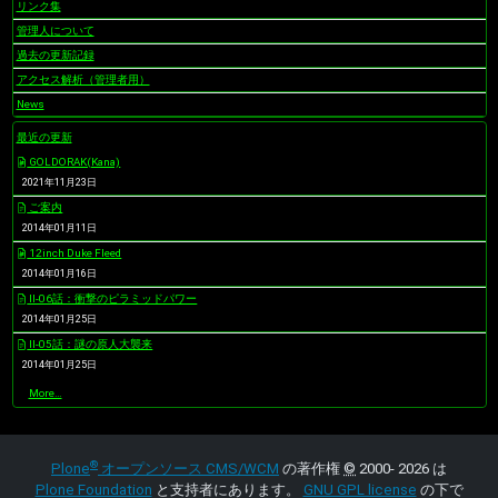
リンク集
管理人について
過去の更新記録
アクセス解析（管理者用）
News
最近の更新
GOLDORAK(Kana)
2021年11月23日
ご案内
2014年01月11日
12inch Duke Fleed
2014年01月16日
II-06話：衝撃のピラミッドパワー
2014年01月25日
II-05話：謎の原人大襲来
2014年01月25日
最
More…
近
の
更
新
®
-
Plone
オープンソース CMS/WCM
の著作権
©
2000- 2026 は
Plone Foundation
と支持者にあります。
GNU GPL license
の下で