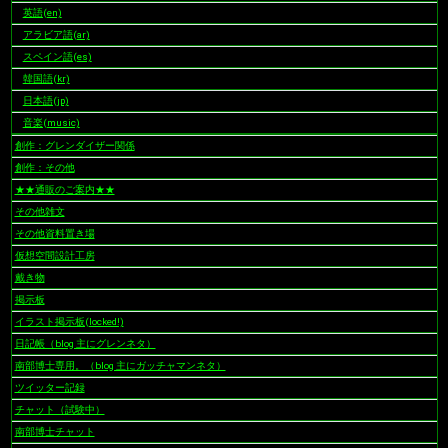
英語(en)
アラビア語(ar)
スペイン語(es)
韓国語(kr)
日本語(jp)
音楽(music)
創作：グレンダイザー関係
創作：その他
★★通販のご案内★★
その他雑文
その他資料置き場
仮想空間設計工房
戴き物
掲示板
イラスト掲示板(locked!)
日記帳（blog 主にグレンネタ）
南部博士専用。（blog 主にガッチャマンネタ）
ツイッター記録
チャット（試験中）
南部博士チャット