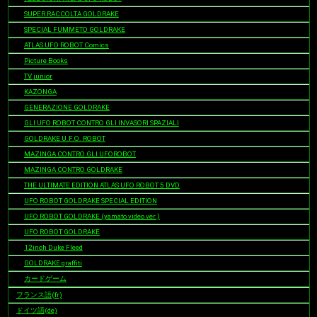
SUPER RACCOLTA GOLDRAKE
SPECIAL FUMMETO GOLDRAKE
ATLAS UFO ROBOT Comics
Picture Books
TV junior
KAZONGA
GENERAZIONE GOLDRAKE
GLI UFO ROBOT CONTRO GLI INVASORI SPAZIALI
GOLDRAKE U.F.O. ROBOT
MAZINGA CONTRO GLI UFOROBOT
MAZINGA CONTRO GOLDRAKE
THE ULTIMATE EDITION ATLAS UFO ROBOT 5 DVD
UFO ROBOT GOLDRAKE SPECIAL EDITION
UFO ROBOT GOLDRAKE (yamato video ver.)
UFO ROBOT GOLDRAKE
12inch Duke Fleed
GOLDRAKE graffiti
カードゲーム
フランス語(fr)
ドイツ語(de)