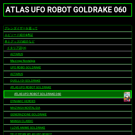
ATLAS UFO ROBOT GOLDRAKE 060
グレンダイザーを巡って
ナ
ビ
エピソード紹介&考証
ゲ
本とグッズの紹介など
ー
イタリア語(it)
シ
ACTARUS
ョ
Mazinga Nostalgia
ン
UFO ROBO GOLDRAKE
ACTARUS
QUELLI DI GOLDRAKE
ATLAS UFO ROBOT GOLDRAKE
ATLAS UFO ROBOT GOLDRAKE 060
DYNAMIC HEROES
MAZINGA NOSTALGIA
GENERAZIONE GOLDRAKE
MANGA CLASSIC
I LOVE ANIME GOLDRAKE
TELE STORY ATLAS UFO ROBOT