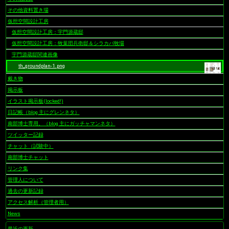
その他資料置き場
仮想空間設計工房
仮想空間設計工房：宇門源蔵邸
仮想空間設計工房：牧葉団兵衛邸＆シラカバ牧場
宇門源蔵邸関連画像
th_groundplan-1.png
戴き物
掲示板
イラスト掲示板(locked!)
日記帳（blog 主にグレンネタ）
南部博士専用。（blog 主にガッチャマンネタ）
ツイッター記録
チャット（試験中）
南部博士チャット
リンク集
管理人について
過去の更新記録
アクセス解析（管理者用）
News
最近の更新