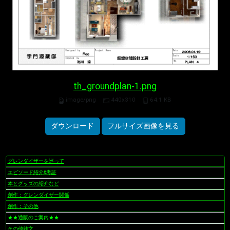
th_groundplan-1.png
image/png
440x310
64.1 KB
ダウンロード
フルサイズ画像を見る
グレンダイザーを巡って
ナ
ビ
エピソード紹介&考証
ゲ
本とグッズの紹介など
ー
創作：グレンダイザー関係
シ
創作：その他
ョ
★★通販のご案内★★
ン
その他雑文