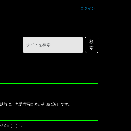
ログイン
サ
詳
検
イ
細
索
ト
検
を
索
検
索
以前に、恋愛描写自体が皆無に近いです。
(_ _)m。