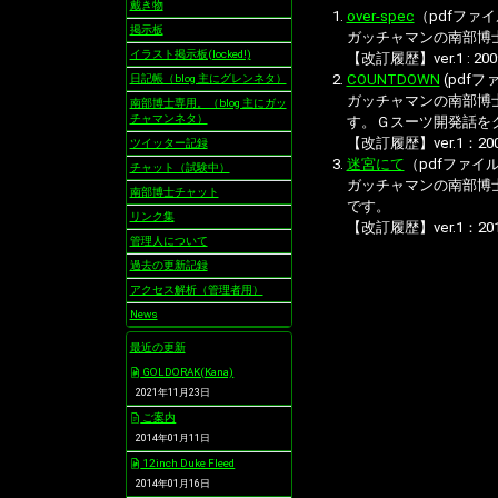
戴き物
over-spec
（pdfファイ
掲示板
ガッチャマンの南部博
イラスト掲示板(locked!)
【改訂履歴】ver.1 : 2009
COUNTDOWN
(pdfフ
日記帳（blog 主にグレンネタ）
ガッチャマンの南部博
南部博士専用。（blog 主にガッ
チャマンネタ）
す。Ｇスーツ開発話を
【改訂履歴】ver.1：2009
ツイッター記録
迷宮にて
（pdfファイル
チャット（試験中）
ガッチャマンの南部博
南部博士チャット
です。
リンク集
【改訂履歴】ver.1：2010/0
管理人について
過去の更新記録
アクセス解析（管理者用）
News
最近の更新
GOLDORAK(Kana)
2021年11月23日
ご案内
2014年01月11日
12inch Duke Fleed
2014年01月16日