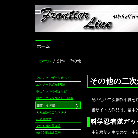
ホーム
ホーム
創作：その他
グレンダイザーを巡って
その他の二次
ナ
ビ
エピソード紹介&考証
ゲ
本とグッズの紹介など
ー
創作：グレンダイザー関係
その他の二次創作小説を置
シ
創作：その他
ョ
当サイトの作品は、基本的
★★通販のご案内★★
ン
その他雑文
科学忍者隊ガッ
その他資料置き場
南部君萌え中なので、南部博
仮想空間設計工房