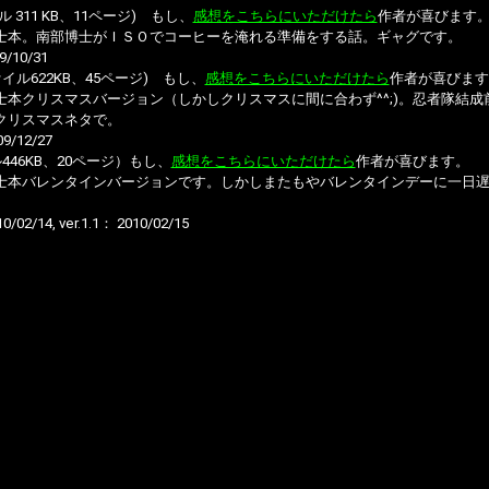
ル 311 KB、11ページ) もし、
感想をこちらにいただけたら
作者が喜びます
士本。南部博士がＩＳＯでコーヒーを淹れる準備をする話。ギャグです。
/10/31
ァイル622KB、45ページ) もし、
感想をこちらにいただけたら
作者が喜びます
士本クリスマスバージョン（しかしクリスマスに間に合わず^^;)。忍者隊結
クリスマスネタで。
/12/27
446KB、20ページ）もし、
感想をこちらにいただけたら
作者が喜びます。
士本バレンタインバージョンです。しかしまたもやバレンタインデーに一日
2/14, ver.1.1： 2010/02/15