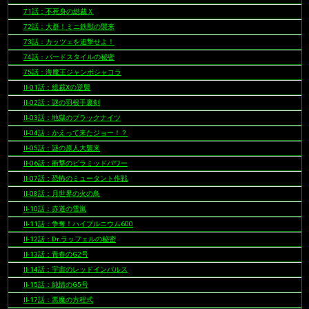
71話：不死身の総裁Ｘ
72話：大群！ミニ鉄獣の襲来
73話：カッツェを追撃せよ！
74話：バードスタイルの秘密
75話：海魔王ジャンボシャコラ
II-01話：総裁Xの逆襲
II-02話：謎の羽根手裏剣
II-03話：地獄のブラックナイツ
II-04話：かえって来たジョー！？
II-05話：謎の原人大襲来
II-06話：衝撃のピラミッドパワー
II-07話：恐怖のミュータント作戦
II-08話：月世界の火の鳥
II-10話：赤道の雪嵐
II-11話：争奪！ハイプルニウム600
II-12話：Dr.ラッフェルの秘密
II-13話：青春のG2号
II-14話：宇宙のレッドインパルス
II-15話：純情のG5号
II-17話：悪魔の方程式