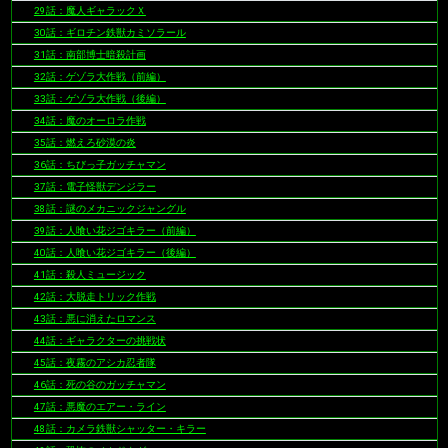
29話：魔人ギャラックＸ
30話：ギロチン鉄獣カミソラール
31話：南部博士暗殺計画
32話：ゲゾラ大作戦（前編）
33話：ゲゾラ大作戦（後編）
34話：魔のオーロラ作戦
35話：燃えろ砂漠の炎
36話：ちびっ子ガッチャマン
37話：電子怪獣デンジラー
38話：謎のメカニックジャングル
39話：人喰い花ジゴキラー（前編）
40話：人喰い花ジゴキラー（後編）
41話：殺人ミュージック
42話：大脱走トリック作戦
43話：悪に消えたロマンス
44話：ギャラクターの挑戦状
45話：夜霧のアシカ忍者隊
46話：死の谷のガッチャマン
47話：悪魔のエアー・ライン
48話：カメラ鉄獣シャッター・キラー