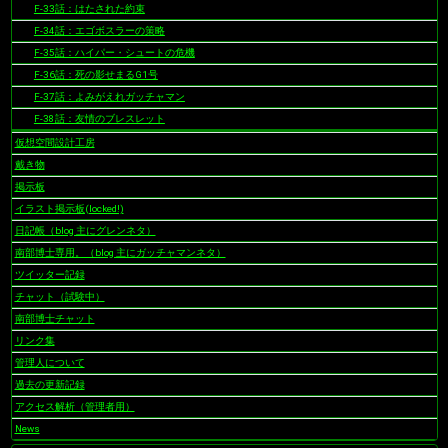
F-33話：はたされた約束
F-34話：エゴボスラーの策略
F-35話：ハイパー・シュートの危機
F-36話：死の影せまるG1号
F-37話：よみがえれガッチャマン
F-38話：友情のブレスレット
仮想空間設計工房
戴き物
掲示板
イラスト掲示板(locked!)
日記帳（blog 主にグレンネタ）
南部博士専用。（blog 主にガッチャマンネタ）
ツイッター記録
チャット（試験中）
南部博士チャット
リンク集
管理人について
過去の更新記録
アクセス解析（管理者用）
News