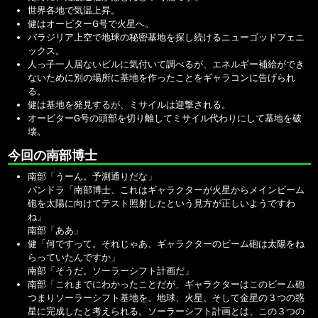
世界各地で気温上昇。
健はオービターG号で火星へ。
バラジリア上空で地球の秘密基地を探し続けるニューゴッドフェニ
ックス。
人っ子一人居ないビルに気付いて調べるが、エネルギー補給ができ
ないために別の場所に基地を作ったことをギャラコンに告げられ
る。
健は基地を発見するが、ミサイルは迎撃される。
オービターG号の頭部を切り離してミサイル代わりにして基地を破
壊。
今回の南部博士
南部「うーん。予測通りだな」
パンドラ「南部博士、これはギャラクターが火星からメインビーム
砲を太陽に向けてテスト照射したという見方が正しいようですわ
ね」
南部「ああ」
健「何ですって。それじゃあ、ギャラクターのビーム砲は太陽をね
らっていたんですか」
南部「そうだ。ソーラーシフト計画だ」
南部「これまでにわかったことだが、ギャラクターはこのビーム砲
つまりソーラーシフト基地を、地球、火星、そして金星の３つの惑
星に完成したと考えられる。ソーラーシフト計画とは、この３つの