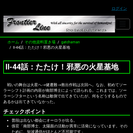
ログイン
ホーム
その他資料置き場
gatchaman
II-44話：たたけ！邪悪の火星基地
II-44話：たたけ！邪悪の火星基地
戦いの舞台は火星へ→健遭難→救出作戦は次回へ。なお、初めてソー
ラーシフト計画の内容が南部博士によって語られる。これまでは、ソー
ラーシフターという名称は敵側で出てきていたが、何をどうするもので
あるかは出てきていなかった。
チェックポイント
普段は出ない都会にオーロラが出る。
係官「南部博士、太陽面の活動が異常に活発になっています。その
ために、短波通信がほとんど不可能です」