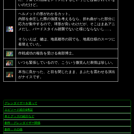
いのだけど。
ヘルメットの形がわかるカット。
内部を余圧した際の強度を考えるなら、折れ曲がった部分に
応力が集中するので、球形が良いわけだが、そこはまあアニ
メだし、バードスタイル踏襲でないと様にならないし……。
そういえば、健は、地底都市の回でも、地底仕様のスーツに
着替えていた。
作戦成功の報告を受ける南部博士。
いつも緊張しているので、こういう微笑んだ表情は珍しい。
本当に良かった、と目を閉じたまま、まぶたを震わせる演出
がナイスです。
グレンダイザーを巡って
ナ
ビ
エピソード紹介&考証
ゲ
本とグッズの紹介など
ー
創作：グレンダイザー関係
シ
創作：その他
ョ