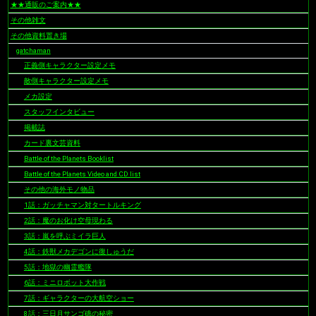
★★通販のご案内★★
ン
その他雑文
その他資料置き場
gatchaman
正義側キャラクター設定メモ
敵側キャラクター設定メモ
メカ設定
スタッフインタビュー
掲載誌
カード裏文芸資料
Battle of the Planets Booklist
Battle of the Planets Video and CD list
その他の海外モノ物品
1話：ガッチャマン対タートルキング
2話：魔のお化け空母現わる
3話：嵐を呼ぶミイラ巨人
4話：鉄獣メカデゴンに復しゅうだ
5話：地獄の幽霊艦隊
6話：ミニロボット大作戦
7話：ギャラクターの大航空ショー
8話：三日月サンゴ礁の秘密