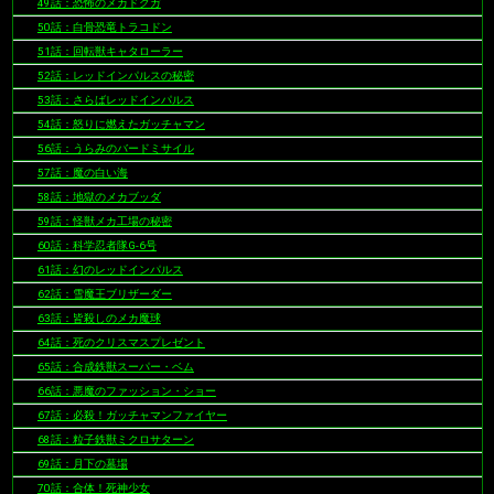
49話：恐怖のメカドクガ
50話：白骨恐竜トラコドン
51話：回転獣キャタローラー
52話：レッドインパルスの秘密
53話：さらばレッドインパルス
54話：怒りに燃えたガッチャマン
56話：うらみのバードミサイル
57話：魔の白い海
58話：地獄のメカブッダ
59話：怪獣メカ工場の秘密
60話：科学忍者隊G-6号
61話：幻のレッドインパルス
62話：雪魔王ブリザーダー
63話：皆殺しのメカ魔球
64話：死のクリスマスプレゼント
65話：合成鉄獣スーパー・ベム
66話：悪魔のファッション・ショー
67話：必殺！ガッチャマンファイヤー
68話：粒子鉄獣ミクロサターン
69話：月下の墓場
70話：合体！死神少女