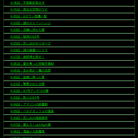
II-18話：宇宙船応答せず
II-19話：異次元空間のワナ
II-20話：Gタウン危機一髪
II-22話：謎のストーンヘンジ
II-23話：北極に消えた愛
II-24話：疑惑のG2号
II-25話：悲しみのサイボーグ
II-26話：謎の秘書パンドラ
II-27話：南部博士死す！
II-28話：愛を奪った羽根手裏剣
II-29話：生か死か！魔の北壁
II-30話：故郷に帰った竜
II-31話：撃墜された大鷲
II-32話：G1号アンデスの愛
II-33話：怒りのG1号
II-34話：アマゾンの鉄魔獣
II-35話：ベルクカッツェの遺産
II-36話：悲しみの地底都市
II-37話：燃えろ！はがねの翼
II-38話：電磁メカ鉄魔竜