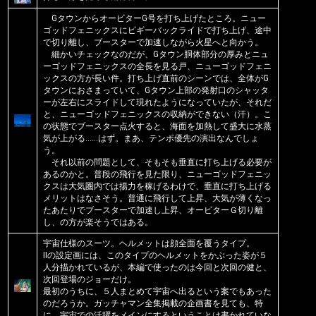
GタウンからオービターG号を打ち上げたところ。ニュー
ゴッドフェニックスにピギーバックライドで打ち上げ、途中
で切り離し、ブースターで加速しながら火星へと向かう。
細かいチェックなのだが、Gタウン胴体部分の厚みとニュ
ーゴッドフェニックスの全長を見る戸、ニューゴッドフェニ
ックスの方が長い件。打ち上げ直前のシーンでは、全体がG
タウンにおさまっていて、Gタウン上部の発射口のシャッタ
ーが左右にスライドして現れたようになっていたが、それだ
と、ニューゴッドフェニックスの収納ができない（汗）。こ
の状態でブースター点火すると、海面を加熱して盛大に水蒸
気が上がる……はず。まあ、テンポ優先の演出なんでしょ
う。
それ以前の問題として、そもそも垂直に打ち上げる必要が
あるのかと。普段の飛行を見た限り、ニューゴッドフェニッ
クスは大気圏内では揚力を稼げるわけで、垂直に打ち上げる
メリットはなさそう。普通に飛行して上昇、大気が薄くなっ
たあたりでブースターで加速し上昇、オービターＧ切り離
し、の方が楽そうではある。
宇宙仕様のスーツ。ヘルメットは顔全面を覆うタイプ。
IIの設定画には、このタイプのヘルメットをかぶった姿が５
人分描かれているが、本編で使ったのは今回と次回の健と、
次回登場のジョーだけ。
最初のうちに、５人まとめて宇宙へ出るという案でもあった
のだろうか。ガッチャマン全集掲載の企画書を見ても、特
に、宇宙での活躍をメインにするということは書かれていな