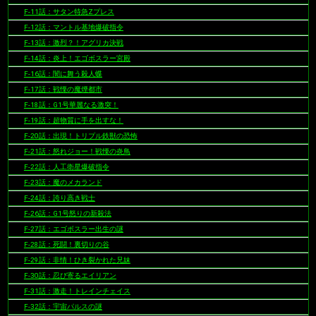
F-11話：サタン特急Zプレス
F-12話：マントル基地爆破指令
F-13話：激烈？！アグリカ決戦
F-14話：炎上！エゴボスラー宮殿
F-16話：闇に舞う殺人蝶
F-17話：戦慄の魔煙都市
F-18話：G1号華麗なる激突！
F-19話：超物質に手を出すな！
F-20話：出現！トリプル鉄獣の恐怖
F-21話：怒れジョー！戦慄の炎鳥
F-22話：人工衛星爆破指令
F-23話：魔のメカランド
F-24話：誇り高き戦士
F-26話：G1号怒りの新殺法
F-27話：エゴボスラー出生の謎
F-28話：死闘！裏切りの谷
F-29話：非情！ひき裂かれた兄妹
F-30話：忍び寄るエイリアン
F-31話：激走！トレインチェイス
F-32話：宇宙パルスの謎