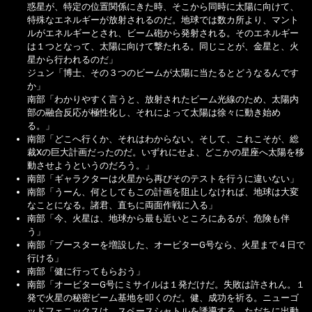
惑星が、特定の位置関係にきた時、そこから同時に太陽に向けて、
特殊なエネルギーが放射されるのだ。地球では数カ所より、マント
ルがエネルギーとされ、ビーム砲から発射される。そのエネルギー
は１つとなって、太陽に向けて撃たれる。同じことが、金星と、火
星から行われるのだ」
ジュン「博士、その３つのビームが太陽に当たるとどうなるんです
か」
南部「わかりやすく言うと、放射されたビーム光線のため、太陽内
部の融合反応が極性化し、それによって太陽は徐々に動き始め
る。」
南部「どこへ行くか、それはわからない。そして、これこそが、総
裁Xの巨大計画だったのだ。いずれにせよ、どこかの星座へ太陽を移
動させようというのだろう。」
南部「ギャラクターは火星から再びそのテストを行うに違いない」
南部「うーん、何としてもこの計画を阻止しなければ、地球は大変
なことになる。諸君、直ちに両面作戦に入る」
南部「今、火星は、地球から最も近いところにあるが、危険も伴
う」
南部「ブースターを増設した、オービターG号なら、火星まで４日で
行ける」
南部「健に行ってもらおう」
南部「オービターG号にミサイルは１発だけだ。失敗は許されん。１
発で火星の秘密ビーム基地を叩くのだ。健、成功を祈る。ニューゴ
ッドフェニックスは、スペースシャトルを誘導する。ただちに出動