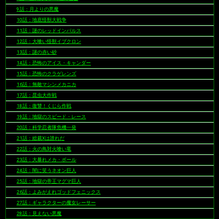
9話：月よりの悪魔
10話：地底怪獣大戦争
11話：謎のレッドインパルス
12話：大喰い怪獣イブクロン
13話：謎の赤い砂
14話：恐怖のアイス・キャンダー
15話：恐怖のクラゲレンズ
16話：無敵マシンメカニカ
17話：昆虫大作戦
18話：復讐！くじら作戦
19話：地獄のスピード・レース
20話：科学忍者隊危機一発
21話：総裁Xは誰れだ
22話：火の鳥対火喰い竜
23話：大暴れメカ・ボール
24話：闇に笑うネオン巨人
25話：地獄の帝王マグマ巨人
26話：よみがえれゴッドフェニックス
27話：ギャラクターの魔女レーサー
28話：見えない悪魔