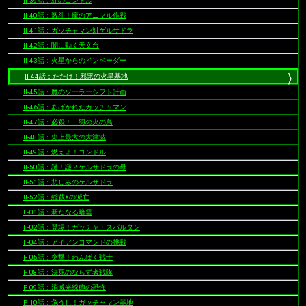
II-39話：紅のコンドル
II-40話：激斗！魔のアニマル作戦
II-41話：ガッチャマン対ゲルサドラ
II-42話：闇に動く天文台
II-43話：火星からのインベーダー
II-44話：たたけ！邪悪の火星基地
II-45話：魔のソーラーシフト計画
II-46話：あばかれたガッチャマン
II-47話：必殺！二羽の火の鳥
II-48話：史上最大の大津波
II-49話：燃えよ！コンドル
II-50話：謎！謎？ゲルサドラの母
II-51話：悲しみのゲルサドラ
II-52話：総裁Xの滅亡
F-01話：新たなる暗雲
F-02話：登場！ガッチャ・スパルタン
F-04話：アイアンコマンドの挑戦
F-05話：突撃！わんぱく戦士
F-08話：決死のならず者戦隊
F-09話：消滅光線砲の恐怖
F-10話：危うし！ガッチャマン基地