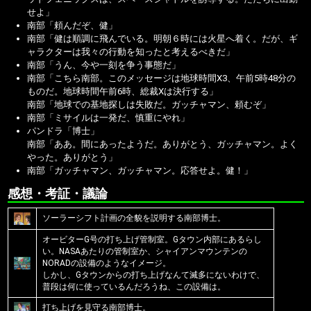
せよ」
南部「頼んだぞ、健」
南部「健は順調に飛んでいる。明朝６時には火星へ着く。だが、ギ
ャラクターは我々の行動を知ったと考えるべきだ」
南部「うん、今や一刻を争う事態だ」
南部「こちら南部。このメッセージは地球時間X3、午前5時48分の
ものだ。地球時間午前6時、総裁Xは決行する」
南部「地球での基地探しは失敗だ。ガッチャマン、頼むぞ」
南部「ミサイルは一発だ、慎重にやれ」
パンドラ「博士」
南部「ああ。間にあったようだ。ありがとう、ガッチャマン。よく
やった。ありがとう」
南部「ガッチャマン、ガッチャマン。応答せよ。健！」
感想・考証・議論
ソーラーシフト計画の全貌を説明する南部博士。
オービターG号の打ち上げ管制室。Gタウン内部にあるらし
い。NASAあたりの管制室か、シャイアンマウンテンの
NORADの設備のようなイメージ。
しかし、Gタウンからの打ち上げなんて滅多にないわけで、
普段は何に使っているんだろうね、この設備は。
打ち上げを見守る南部博士。