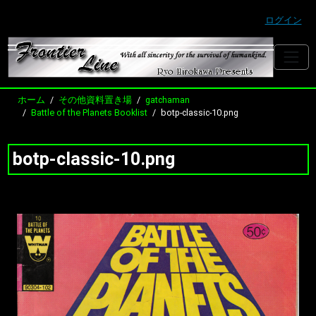
ログイン
ホーム
その他資料置き場
gatchaman
Battle of the Planets Booklist
botp-classic-10.png
botp-classic-10.png